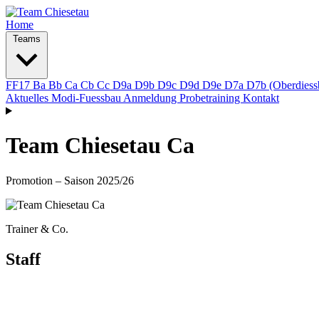
Home
Teams
FF17
Ba
Bb
Ca
Cb
Cc
D9a
D9b
D9c
D9d
D9e
D7a
D7b (Oberdies
Aktuelles
Modi-Fuessbau
Anmeldung Probetraining
Kontakt
Team Chiesetau Ca
Promotion – Saison 2025/26
Trainer & Co.
Staff